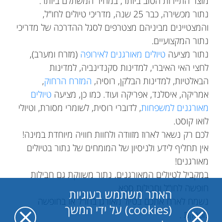
מוצר התיירות הטוב ביותר, במחיר המשתלם ביותר.
נתור מכשירה, כבר 25 שנה, מדריכי טיולים לחו"ל,
והמצטיינים מביניהם מצטרפים לסגל ההדרכה של מדריכי
נתור המקצועיים.
נתור מציעה
טיולים מאורגנים לאירופה
(מזרח ומערב),
לחצי האי האיברי, למדינות סקנדינביה, למדינות
הבאלטיות, למדינות הבלקן, רוסיה,
המזרח הרחוק
,
אמריקה, איסלנד, אפריקה ועוד. כמו כן, מציעה
טיולים
מאורגנים למשפחות
, לדוברי רוסית, לשומרי מסורת, וטיולי
לואו קוסט.
לכם רק נשאר לארוז מזוודה ולחוות חוויה מיוחדת במינה!
אין תחליף לידע ולניסיון של המומחים של נתור בטיולים
מאורגנים!
במקביל לטיולים המאורגנים, נתור משווקת גם חבילות
חופשה לחו"ל וחבילות ספא.
האתר משתמש בעוגיות
נשמח לארח אתכם בטיול מאורגן בחו"ל או בחופשה
(cookies) על ידי המשך
מפנקת .