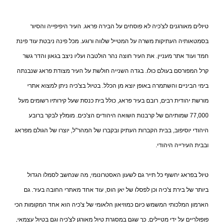
טיולים מאורגנים לצ'כיה לא פוסחים על הבירה פראג. העיר היפיפייה והסיור
בסמטאותיה העתיקות משרה על המטייל שלווה ורוגע. מכל פינה ניבטת עוד פינת
חמד ועוד אתר מעניין. את העיר חוצה נהר הולטבה ועליו ניצב בגאון והדר גשר
קרל המפורסם בעולם כולו. בגדה השנייה חולשת על העיר מצודת פראג שנבנתה
בימי הביניים והשתמרה באופן יוצא מן הכלל. בטיול בצ'כיה ניתן למצוא אתרי
מורשת יהודית רבים, רובם בעיר פראג, כולל בית כנסת שעל קירותיו רשומים מעל
77,000 שמותיהם של קרבנות השואה היהודים הצ'כים. מומלץ לבקר ברובע
היהודי יוסיפוב, בבית הקברות העתיק ובקברו של המהר"ל, יוצרו של הגולם מפראג
ובבית העירייה היהודי.
טיול בפראג יחשוף כל תייר גם לשעון האסטרונומי, מה שנחשב לסמלו הגדול
ביותר של בירת צ'כיה וכן לפסלו של יאן הוס, עוד אחד מאתרי החובה בעיר. גם
הארמון המלכותי המשמש כיום כמוזיאון הלאומי של צ'כיה הוא אחד המקומות הכי
פופולריים על ידי מטיילים, כך שגם במסגרת טיול מאורגן לצ'כיה וגם בטיול עצמאי,