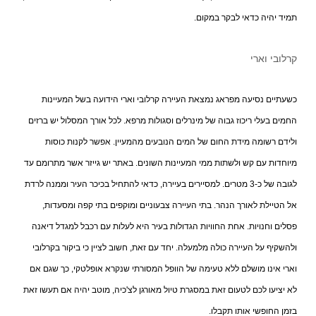
תמיד יהיה כדאי לבקר במקום.
קרלובי וארי
כשעתיים נסיעה מפראג נמצאת העיירה קרלובי וארי הידועה בשל המעיינות
החמים בעלי ריכוז גבוה של מינרלים וסגולות מרפא. לכל אורך המסלול יש ברזים
ולידם רשומה מידת החום של המים הנובעים מהמעיין. אפשר לקנות כוסות
מיוחדות עם קש ולשתות ממי המעיינות השונים. באתר יש גייזר אשר מתרומם עד
לגובה של כ-3 מטרים. למסיירים בעיירה, כדאי להתחיל בכיכר העיר וממנה לרדת
אל הטיילת לאורך הנהר. בתי העיירה צבעוניים ומוקפים בתי קפה ומסעדות,
פסלים וחנויות. אחת החוויות הגדולות בעיר היא לעלות עם רכבל למגדל דיאנה
ולהשקיף על העיירה כולה מלמעלה. יחד עם זאת, חשוב לציין כי ביקור בקרלובי
וארי אינו מושלם ללא טעימה של הוופל המסורתי שנקרא אופלטקי, כך שגם אם
לא יציעו לכם לטעום זאת במסגרת טיול מאורגן לצ'כיה, מוטב יהיה אם תעשו זאת
בזמן החופשי אותו תקבלו.