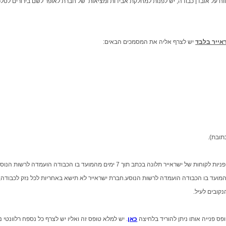
בדן כבודה, יש לפנות למחלקת אבידות ומציאות של חברת לאופר לשם בירורים לטלפון: 972-3-9754072
אייר בלבד
יש לצרף אליה את המסמכים הבאים:
תובת).
במקרה של נזק לכבודה רשומה בטיסת ישראייר, תוגש למחלקת פניות לקוחות של ישראייר תלונה 
יות לקוחות של ישראייר תלונה בכתב תוך 21 ימים מהמועד בו הכבודה הועמדה לרשות הנוסע.חברת ישראייר לא תישא באחרי
קובים לעיל.
ס פנייה אותו ניתן להוריד בלחיצה
כאן
. יש למלא טופס זה ואליו יש לצרף כל נספח רלוונטי