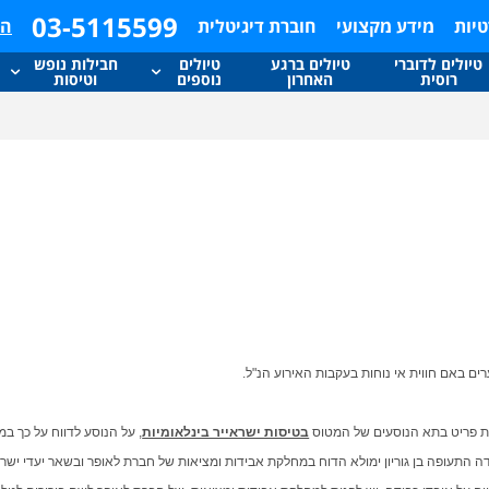
ל
סלולרי
03-5115599
טיות
מידע מקצועי
חוברת דיגיטלית
הי
אני נותן הסכמתי שפרטיי יכללו במאגר המידע של ישראייר
טיולים לדוברי
טיולים ברגע
טיולים
חבילות נופש
ומאשר לישראייר להעביר את פרטיי לחברות בנות של ישראייר
רוסית
האחרון
נוספים
וטיסות
ולחברות עימן יש לישראייר שיתופי פעולה (שת"פ). ישראייר,
חברות הבנות והחברות לשת"פ תוכלנה לפנות אלי בדיוור ישיר א
באמצעות שירותי דיוור ישיר בפרסום לרבות הצעה לשירותים ו/ א
עדכונים ו/ או הטבות ו/ או מבצעים ו/או מוצרים ושירותים
המוצעים על ידי ישראייר, חברות בנות ועסקים עימם יש לישראיי
שיתופי פעולה.
להרשמה
ים באם חווית אי נוחות בעקבות האירוע הנ"ל.
רת פריט בתא הנוסעים של המטוס
בטיסות ישראייר בינלאומיות
, על הנוסע לדווח על כך 
התעופה בן גוריון ימולא הדוח במחלקת אבידות ומציאות של חברת לאופר ובשאר יעדי ישר