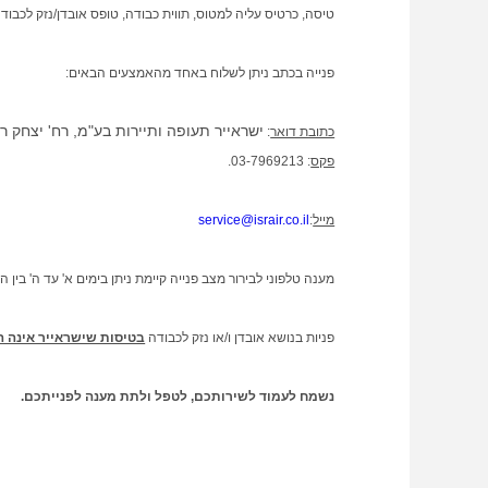
טיסה, כרטיס עליה למטוס, תווית כבודה, טופס אובדן/נזק לכבו
פנייה בכתב ניתן לשלוח באחד מהאמצעים הבאים:
ישראייר תעופה ותיירות בע"מ, רח' יצחק רבין 33 גבעתיים מיקוד: 302
כתובת דואר
:
פקס
: 03-7969213.
מייל
:
service@israir.co.il
מענה טלפוני לבירור מצב פנייה קיימת ניתן בימים א' עד ה' בין השעות 10.00-14.00 (לא כולל בחגים) בטלפון 77
פניות בנושא אובדן ו/או נזק לכבודה
בטיסות שישראייר אינה המ
נשמח לעמוד
לשירותכם, לטפל ולתת מענה לפנייתכם
.