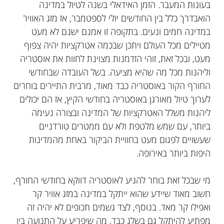
בעונות המעבר.
הזמן האידאלי בשנה לטיול במדינה
הוא
בדרך כלל בין החודשים יולי לספטמבר, אז מזג האוויר
במדינה חמים ונעים. בתקופה זו אמנם ישנם לא מעט
מטיילים מכל העולם ויתכן שבכמה אטרקציות יהיה צפוף
מעט, ובכל זאת, זוהי הזדמנות מצוינת לחוות את אוסטריה
וליהנות מכל מה שהיא מציעה. בשל העובדה שבחודשי
החורף הקור באוסטריה כבד מאוד, מרבית התיירים בוחרים
לערוך טיול מאורגן באוסטריה בחודשי הקיץ, אז הם יכולים
ליהנות משלל האטרקציות של המדינה ובצורה נעימה
ביותר, עם שמש מלטפת ולא עם ממטרים טורדניים
שעשויים לפגום מעט בחוויית הביקור באחת מהמדינות
היפות ביותר באירופה.
מי שבכל זאת בוחר להגיע לאוסטריה דווקא בחודשי החורף,
חשוב מאוד שיידע שהוא ייתקל במדינה במזג אוויר קר
ואפילו קר מאד. בנוסף, לצד גשמים תכופים לא יהיה זה
מפתיע להיתקל גם בשלג כבד, מה שיפריע על התנועה בין