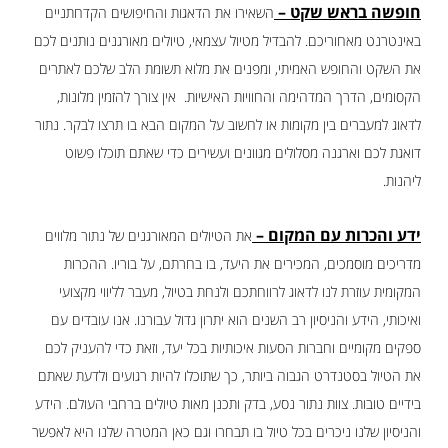
חופשה בראש שקט –
השאירו את הדאגות והחיפושים הקדחתניים
באינטרנט מאחוריכם. להבדיל מטיול עצמאי, טיולים מאורגנים נותנים לכם
את השקט והחופש האמיתי, ומפנים את מלוא תשומת הלב שלכם לאתרים
הקסומים, הדרך המדהימה והחוויות האישיות. אין צורך להזמין מלונות,
לדאוג למעברים בין מקומות או לחשוב על המקום הבא בו תרצו לבקר. נתור
דואגת לכם וארגנה מסלולים מגוונים ועשירים כדי שאתם תוכלו פשוט
ליהנות.
ידע והכרות עם המקום –
את הטיולים המאורגנים של נתור מלווים
מדריכים מוסמכים, המכירים את היעד, בו בחרתם, על בוריו. ההכרות
המקומית עוזרת לנו לדאוג לרווחתכם ולנחת בטיול, מעבר לליווי מקצועי
ואיכותי, הידע והניסיון רב השנים הוא יתרון גדול עבורנו. אנו עובדים עם
ספקים מקומיים וחברות הסעות איכותיות בכל יעד, וזאת כדי להעניק לכם
את הטיול בסטנדרט הגבוה ביותר, כך שתוכלו להיות רגועים ולדעת שאתם
בידיים טובות. צוות נתור נסע, בדק ותכנן מאות טיולים ברחבי העולם. הידע
והניסיון שלנו ניכרים בכל טיול בו תבחרו וגם כאן המטרה שלנו היא לאפשר