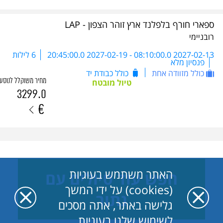
ספארי חורף בלפלנד ארץ זוהר הצפון - LAP
רובניימי
2027-02-13 08:10:00.0
-
2027-02-19 20:45:00.0
6 לילות
פנסיון מלא
כולל מזוודה אחת
כולל כבודת יד
מחיר משוקלל לנוסע
טיול מובטח
3299.0
€
האתר משתמש בעוגיות
חפש עוד טיולים עם
(cookies) על ידי המשך
נתור
גלישה באתר, אתה מסכים
לשימוש שלנו בעוגיות