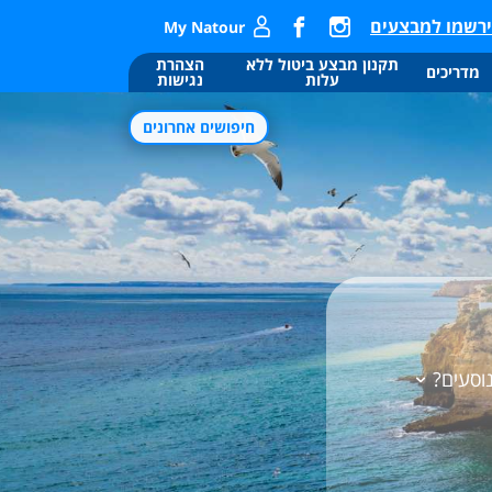
רשמו למבצעים
My Natour
תקנון מבצע ביטול ללא
הצהרת
מדריכים
עלות
נגישות
חיפושים אחרונים
ו
ו
ר
וסעים?