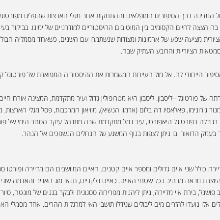
המדינה דרך הסיפורים המופלאים וההתחקות אחר מגלי הארצות שהפליגו מפורטוגל אל
 הצצה לחיים הקסומים בין המוטיבים ההיסטוריים למודרניים של ימינו. בביקור בעי
הסמטאות הציוריות והרובע העתיק שבה.
יפור הייחודי לה. אל מול העיירות המשמרות את ההיסטוריה המפוארת של פורטוגל קיי
 של פורטוגל –ליסבון. ליסבון היא מטרופולין גדול ועיר מתקדמת, המציגה אורח חיים
יה בגודלה בפורטוגל היאפורטו, עיר נמל מתקדמת שבה מתנהל עיקר הסחר הימי של פור
 בעמק הדואורו בו ניתן לצפות בנוף המשגע של הנחלים הנשפכים אל הנהר.
יוצרת מראה מרהיב בכל שטחי האיים. כאיים וולקניים, תנאי מזג האוויר והאדמה שוני
פושנל, בירת איי מדיירה, ניתן ליהנות מפריחה ססגונית ולבקר בגנים של מונטה, סיור 
ם אלו נועדו להזרים מים ליבולים שגידלו תושבי האי למרגלות ההרים. אחד מסמלי האיים 