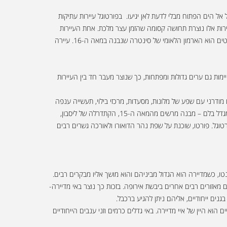
 הים הפתוח מבלי לדעת לאן יגיעו. בפורטוגל עיירות עתיקות
ירות אלו נוצרת תחושה קסומה שהזמן עצר מלכת. אחת העיירות
המפורסמות היא סינטרה, שנחשבת לאתר מורשת עולמית. העיירה הציורית מציעה שפע של ארמונות ומצודות שנשתמרו עם השנים, כשאחד מסמליה הבולטים הוא הארמון הלאומי של סינטרה שנבנה במאה ה-16. עיירה
מות גם ערים גדולות ומפתחות, כך שנוצר מעבר חד בין העיירות
 מודרני עם שפע של מלונות, מסעדות, מרכזי בילוי, תעשייה ענפה
ומבנים חדשים. בליסבון ניתן למצוא פנינות תיירות היסטוריות ביניהן: מנזר ג'רונימו, פאלאסיו דה בלום (ארמון הנשיא), מוזיאון המרכבות, פסל מגלי הארצות, מגדל בלם – מבנה מרשים מהמאה ה-15, הקתדרלה של ליסבון,
טוגל. פורטו, שוכנת על שפת נהר הדואורו ולאורכה גשרים רבים
ם מאזורים רבים אחרים ביבשת אירופה. בזכות כך נוצר באי מדיירה-
בגנים ייחודיים, אליהם ניתן להגיע ברכבל.
הוא היין של איי מדיירה. באי גדלים כרמים וזני ענבים הייחודיים