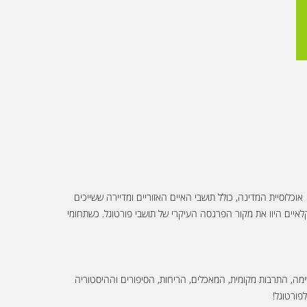
כלוסיית המדינה, כולל תושבי האיים האזוריים ומדיירה ששייכים
פות המדינה לאיחוד האירופאי, המטבע הנהוג בפורטוגל הוא האירו. עד לפני 60 שנים, התוצרים החקלאיים היוו את מקור הפרנסה העיקרי של תושבי פורטוגל. כשתחומי
שימה, התרבות מקומית, המאכלים, הריחות, הסיפורים וההיסטוריה
פורטוגל!