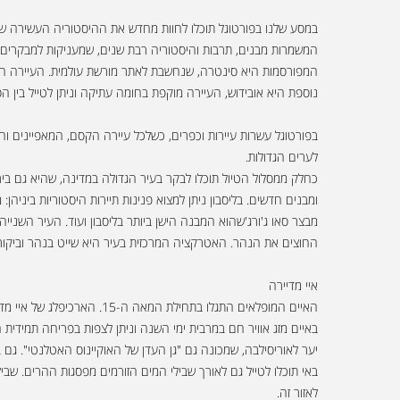
במסע שלנו בפורטוגל תוכלו לחוות מחדש את ההיסטוריה העשירה של 
המשמרות מבנים, תרבות והיסטוריה רבת שנים, שמעניקות למבקרים בה
נוספת היא אובידוש, העיירה מוקפת בחומה עתיקה וניתן לטייל בין 
בפורטוגל עשרות עיירות וכפרים, כשלכל עיירה הקסם, המאפיינים והס
לערים הגדולות.
כחלק ממסלול הטיול תוכלו לבקר בעיר הגדולה במדינה, שהיא גם בירתה
מבצר סאו ג'ורג'שהוא המבנה הישן ביותר בליסבון ועוד. העיר השני
החוצים את הנהר. האטרקציה המרכזית בעיר היא שייט בנהר וביקור
איי מדיירה
האיים המופלאים התגלו בתחילת המאה ה-15. הארכיפלג של איי מדיירה כולל שני איים גדולים ומספר איים קטנים. האיים המיושבים הם מדיירה ופורטו סנטו, כשמדיירה הוא הגדול מביניהם והוא מושך אליו מבקרים רבים.
באיים מזג אוויר חם במרבית ימי השנה וניתן לצפות בפריחה תמידית ה
יער לאוריסילבה, שמכונה גם "גן העדן של האוקיינוס האטלנטי". גם ב 
באי תוכלו לטייל גם לאורך שבילי המים הזורמים מפסגות ההרים. שבילי
לאזור זה.