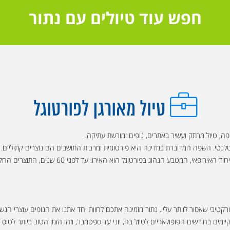
חפש עוד טיולים עם נתור
טיול מאורגן לפורטוגל
פה, טיול מרתק ועשיר באתרים, נופים ומורשת עתיקה.
נטי. השפה המדוברת במדינה היא פורטוגזית ומרבית התושבים הם נוצרים קתוליים. או
לפורטוגל, מונה כ- 10.6 מיליון תושבים. לאחר הצטר
אטרקטיבי שאסור לוותר עליו. נתור מזמינה אתכם לחוות יחד אתנו את הנופים עוצרי הנ
ימים בחודשים הפופולאריים לטיול בה, יוני עד ספטמבר, וזהו הזמן הטוב ביותר לטוס ל