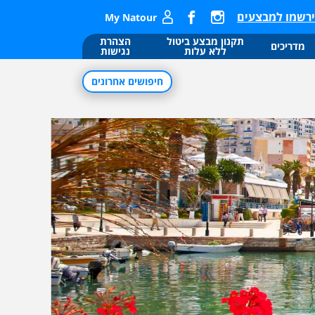
רשמו למבצעים
My Natour
תקנון מבצע ביטול
הצהרת
מדריכים
ללא עלות
נגישות
חיפושים אחרונים
ו
ו
ר