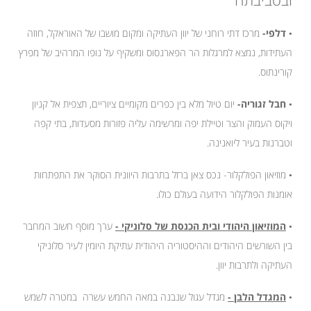
•
דלפי-
מרכז דתי רוחני של יוון העתיקה ומקום מושבו של האוראקל, חוזה
העתידות, נמצא למרגלות הר הפארנסוס ומשקיף על נופו המרהיב של מפרץ
קורינתוס.
•
חבל זגוריה-
יום טיול מלא בין כפרים מקומיים ציוריים, תצפית אל קניון
ויקוס העמוק והצר וטיילת יפה ומרשימה עליה פזורות מסעדות, בתי קפה
וטברנות בעיר ליואנינה.
•
מוזיאון הפולקלור- נכס צאן ברזל בתרבות היוונית הסוקר את התפתחות
אומנות הפולקלור הידועה בעולם כולו.
•
המוזיאון היהודי ובית הכנסת של סלוניקי -
ערך מוסף חשוב המחבר
בין השורשים היהודים וההיסטוריה היהודית עתיקת היומין לעיר סלוניקי
העתיקה ולתרבות יוון.
•
המגדל הלבן -
מגדל עגול שנבנה במאה החמש עשרה במטרה לשמש