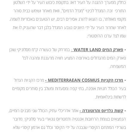
כחלק ממערך ההגנה על העיר דאז. בתקופת כיבוש העיר על ידי השלטון
התורכי זכה המגדל לכינוי "מגדל הדמים", וזאת מאחר ושימש כבית סוהר
מקומי מאולתר, בו הוצאו להורג אסירים רבים, יש הטוענים באכזריות לשמה.
לאחר שחרור העיר על ידי היוונים נצבע המגדל בלבן דבר שהעניק לו את
שמו לצד ערכו ההיסטורי.
•
פארק המים WATER LAND
-
במרחק של כעשרה ק"מ מסלוניקי שוכן
פארק המים מהגדולים באירופה המציע חוויה מרעננת ומהנה לכל
המשפחה.
•
מרכז הקניות MEDITERRAEAN COSMUS -
מרכז הקניות הגדול
בעיר הכולל חנויות אופנה, בתי קפה ומסעדות ומשלב בין סוחרים מקומיים
לרשתות בינלאומיות.
•
קשת גלריוס והרוטונדה -
אתר אדריכלי עתיק הכולל שני מבנים רומיים,
הנמצאים בצומת הרחובות אנגטיה ודמטריוס גונארי בעיר סלוניקי. מדובר
בשרידי המתחם הקיסרי שנבנה על ידי הקיסר וכלל גם ארמון קיסרי שלא