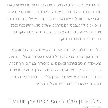
לתיירים מישראל ומהעולם, ויש המכנים אותה בירת התרבות האירופית, וזאת
בזכות ההיסטוריה התרבותית העשירה שהיא טומנת בין כתליה. טיול מאורגן
לסלוניקי אינו דומה לחופשות בטן גב בהם הורגלו הישראלים בביקורם בחופי
יוון, כי אם טיול המשלב סיורים מודרכים ועשירים בידע מרתק בבתי כנסת
ומוזיאונים, לצד היכרות עם הערים הסמוכות, בילוי בטברנות המקומיות
והתחברות לתרבות הרווחת במקום.
טיול מאורגן לסלוניקי יארך בממוצע שבעה או שמונה ימים, שכן נמצא כי
מדובר במשך הזמן המספק לטעום ולו במעט ממטעמיה של סלוניקי היפה,
כמטאפורה לנופים ולתרבות ובאופן מעשי במסעדות ובשווקים- תוך היכרות
עם מטבח ים תיכוני עשיר ואיכותי. לא כל טיול מאורגן ליוון מציע את אותם
הסיורים ורמת הידע שמציע טיול מאורגן לסלוניקי, ונמצא כי טיול זה מרתק
יותר עבור אוכלוסיית המבוגרים ופחות לילדים צעירים.
טיול מאורגן לסלוניקי- אטרקציות עיקריות בעיר
ובסביבתה