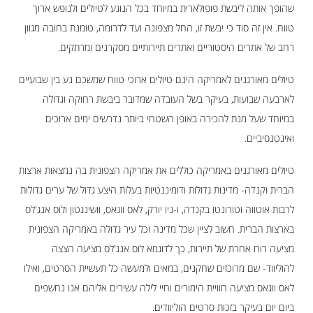
שהופך אותה ליבשת פופולארית במיוחד בכל הנוגע לטיולים ולנופש ארוך
טווח. אין זה סוד כי יבשת זו, החל מצפונה ועד לדרומה, טומנת בחובה מגוון
רחב של אתרים היסטוריים ואתרים תיירותיים מסקרנים ומרתקים.
טיולים מאורגנים לאמריקה הינם טיולים ארוכי טווח שמשכם נע בין שבועיים
לארבעה שבועות, בעיקר בשל העובדה שמדובר ביבשת רחוקה וגדולה
במיוחד שעל מנת להכירה באופן השטחי ביותר נדרשים ימים ארוכים
ואינטנסיביים.
טיולים מאורגנים באמריקה כוללים את אמריקה הצפונית בה נמצאות ארצות
הברית וקנדה- מדינות גדולות ודומיננטיות בעלות היצע גדול של ערים גדולות
לרבות אוטווה וטורונטו בקנדה, ו-ניו יורק, לאס ווגאס, וושינגטון ולוס אנג'לס
בארצות הברית. חשוב לציין שכל מדינה וכל עיר גדולה באמריקה הצפונית
מציעה רוח אחרת של תיירות, כך לדוגמא לוס אנג'לס מציעה הצצה
להוליווד- שם מרוכזים שחקנים, במאים ולמעשה כל תעשיית הסרטים, ואילו
לאס ווגאס מציעה חוויית הימורים וחיי לילה עשירים אליהם אנו נחשפים
ביום יום בעיקר בזכות סרטים הוליוודים.