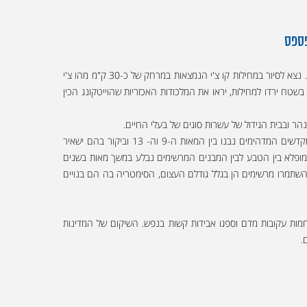
פספס
במסגרת הטיול לוייטנאם וקמבודיה נבקר בדרום וייטנאם בעיר הו צ'י מין או בשמה הקודם סייגון. העיר היתה בסיס הצבא האמריקאי בזמן מלחמת וייטנאם. נצא לסיור במחילות קו צ'י הנמצאות במרחק של כ-30 ק"מ מהו צ'י
אורך כ-200 ק"מ, בזמן הלחימה נגד האמריקאים. המבקרים בשטח ירדו למחילות, יראו את המלכודות האכזריות שהוייטקונג הכין
הר ובבית הגידול של עשרות סוגים של בעלי החיים.
התחנה הבאה בטיול שלנו בצד הקמבודי היא העיר סיאם ריפ בצפון קמבודיה. זוהי העיר המתוירת ביותר בקמבודיה בגלל קרבתה למקדשי האנגקור. המקדשים המדהימים נבנו בין המאות ה-9 וה- 13 וביקור בהם ישאיר
ה בירת האימפריה החמרית, היא מוקפת ביער טרופי, ומשתרעת על פני שטח של כ-300 קמ"ר. השילוב המופלא בין הטבע לבין המבנים המרשימים נבלע במשך מאות בשנים
האדירים שהשתמרו מרשימים הן בגלל גודלם העצום, הסימטריה בה הם בנויים
לחמות עקובות מדם וספגו אבידות קשות בנפש. השיקום של המדינות
ם.