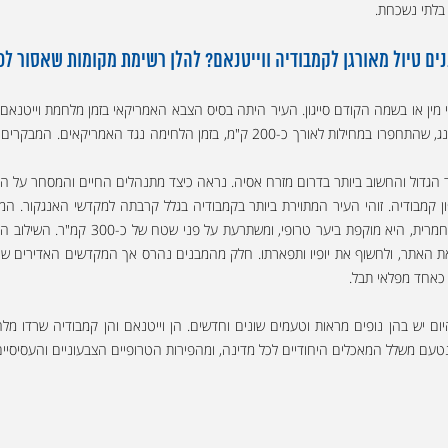
ים טיול מאורגן לקמבודיה ווייטנאם? להלן רשימת מקומות שאסור ל
מין סיטי. האזור משמש אתר הנצחה לאורח החיים של חיילי הוייטקונג, שהתחפרו במחילות ל
הגדול והחשוב ביותר בדרום מזרח אסיה. נראה כיצד מתנהלים החיים והמסחר על הנ
אתכם נפעמים ופעורי פה. עיר המקדשים הית
ו חוקרים צרפתים לחקור את האתר, ולחשוף את יופיו ותפארתו. חלק מהמבנים נהרס אך המקדשים 
 כאחד מפלאי תבל.
היום יש בהן נופים מראות וטעמים שונים וחדשים. הן וייטנאם והן קמבודיה שרדו מ
 נטעם משלל המאכלים היחודיים לכל מדינה, ומהפירות הטרופיים הצבעוניים והעסיסיי