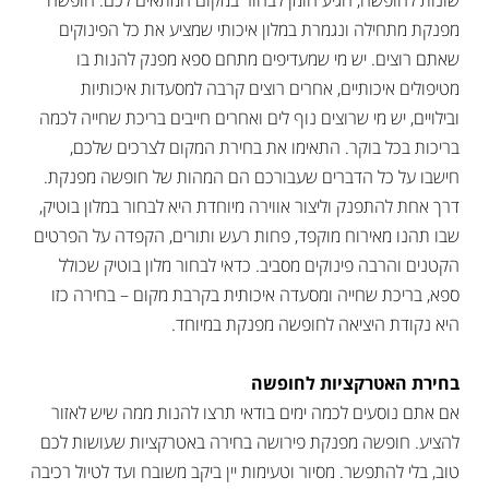
שונות לחופשה, הגיע הזמן לבחור במקום המתאים לכם. חופשה
מפנקת מתחילה ונגמרת במלון איכותי שמציע את כל הפינוקים
שאתם רוצים. יש מי שמעדיפים מתחם ספא מפנק להנות בו
מטיפולים איכותיים, אחרים רוצים קרבה למסעדות איכותיות
ובילויים, יש מי שרוצים נוף לים ואחרים חייבים בריכת שחייה לכמה
בריכות בכל בוקר. התאימו את בחירת המקום לצרכים שלכם,
חישבו על כל הדברים שעבורכם הם המהות של חופשה מפנקת.
דרך אחת להתפנק וליצור אווירה מיוחדת היא לבחור במלון בוטיק,
שבו תהנו מאירוח מוקפד, פחות רעש ותורים, הקפדה על הפרטים
הקטנים והרבה פינוקים מסביב. כדאי לבחור מלון בוטיק שכולל
ספא, בריכת שחייה ומסעדה איכותית בקרבת מקום – בחירה כזו
היא נקודת היציאה לחופשה מפנקת במיוחד.
בחירת האטרקציות לחופשה
אם אתם נוסעים לכמה ימים בודאי תרצו להנות ממה שיש לאזור
להציע. חופשה מפנקת פירושה בחירה באטרקציות שעושות לכם
טוב, בלי להתפשר. מסיור וטעימות יין ביקב משובח ועד לטיול רכיבה