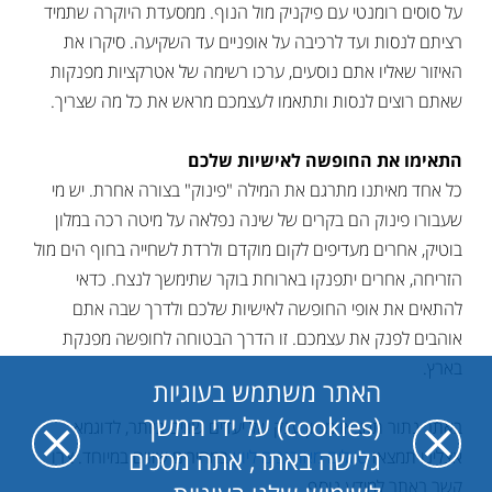
על סוסים רומנטי עם פיקניק מול הנוף. ממסעדת היוקרה שתמיד
רציתם לנסות ועד לרכיבה על אופניים עד השקיעה. סיקרו את
האיזור שאליו אתם נוסעים, ערכו רשימה של אטרקציות מפנקות
שאתם רוצים לנסות ותתאמו לעצמכם מראש את כל מה שצריך.
התאימו את החופשה לאישיות שלכם
כל אחד מאיתנו מתרגם את המילה "פינוק" בצורה אחרת. יש מי
שעבורו פינוק הם בקרים של שינה נפלאה על מיטה רכה במלון
בוטיק, אחרים מעדיפים לקום מוקדם ולרדת לשחייה בחוף הים מול
הזריחה, אחרים יתפנקו בארוחת בוקר שתימשך לנצח. כדאי
להתאים את אופי החופשה לאישיות שלכם ולדרך שבה אתם
אוהבים לפנק את עצמכם. זו הדרך הבטוחה לחופשה מפנקת
בארץ.
האתר משתמש בעוגיות
(cookies) על ידי המשך
באתר נתור תמצאו מגוון ענק של יעדים שווים ביותר, לדוגמא
גלישה באתר, אתה מסכים
אצלינו תמצאו
טיולים מאורגנים ליוון
במחירים שווים במיוחד. צרו
קשר באתר למידע נוסף