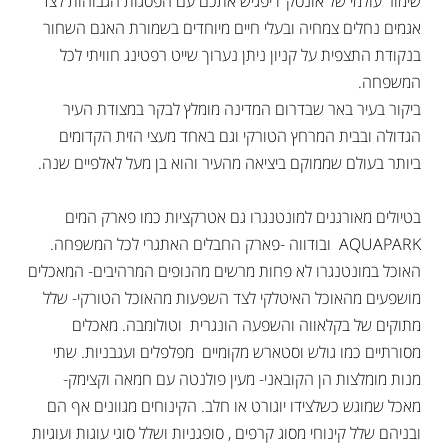
שימור עולמי של אונסק"ו יפגיש אתכם עם הפסגות הגבוהות לצד
אגמים נחלים צמחיה ובעלי חיים מיוחדים בשמורת האגם השחור
בנקודת התצפית על קניון ניתן נערוך שייט רפטינג חוויתי לכל
המשפחה.
ביקור בעיר באר שבדרום המדינה מומלץ לבקר במצודת העיר
הגדולה ובבית המרחץ הטורקי וגם באחד מעצי הזית הקדומים
ביותר בעולם שממוקם ביציאה מהעיר והוא בן מעל לאלפיים שנה.
בטיולים מאורגנים למונטנגרו גם אטרקציות כמו פארק המים
AQUAPARK ובודווה -פארק החבלים האתגרי לכל המשפחה.
האוכל במונטנגרו לא פחות מרשים מהנופים המרהיבים- המאכלים
מושפעים מהאוכל האיטלקי לצד השפעות מהאוכל הטורקי- שלל
מתוקים של בקלאווה והשפעה הונגרית וטולומבה. מאכלים
מסורתיים כמו גולש וסטארש מקומיים מפלפלים ועגבניות. שתי
מנות מומלצות הן הקובאני- מעין פולנטה עם חמאה וקצימק-
מאכל שמוגש כשלצידו יוגורט או חלב. הקינוחים מגוונים אף הם
ובניהם שלל קינוחי מסוג קרפים , סופגניות ושלל סוגי עוגות ועוגיות