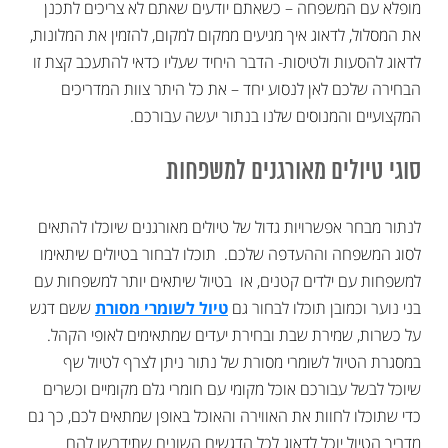
מופלא עם המשפחה – כשאתם יודעים שאתם לא צריכים לתכנן
את המסלול, לדאוג איך מגיעים ממקום למקום, להזמין את המלונות,
לדאוג להסעות ולטיסות- הדבר היחיד שעליו כדאי להתעכב קצת זו
הבחירה שלכם לאן לנסוע יחד – את כל היתר צוות המדריכים
המקצועיים והמנוסים שלנו בנתור יעשה עבורכם.
סוגי טיולים מאורגנים למשפחות
לנתור מבחר אפשרויות גדול של טיולים מאורגנים שיוכלו להתאים
לסוג המשפחה וההעדפה שלכם. תוכלו לבחור בטיולים שיתאימו
למשפחות עם ילדים קטנים, או בטיול שיתאים יותר למשפחות עם
בני נוער וכמובן תוכלו לבחור גם
טיול לשומרי מסורת
ששם דגש
על כשרות, שמירת שבת ובחירת יעדים שמתאימים לאופי הקהל.
במסגרת הטיול לשומרי מסורת של נתור ניתן לצרף לטיול שף
שיוכל לבשל עבורכם אוכל מקומי עם חומרי גלם מקומיים וכשרים
כדי שתוכלו לחוות את האווירה והאוכל באופן שמתאים לכם, כך גם
מדריך הטיול יוכל לדאוג לכל הדגשים השונים שתידרשו להם