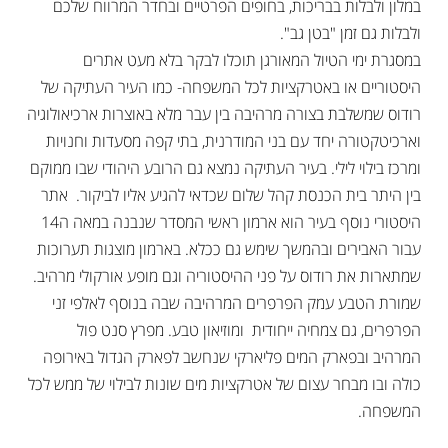
במלון ולבלות בבריכות, בחופים הפרטיים ובחדר המרווח שלכם
ולבלות גם זמן "בטן גב".
במסגרת ימי הטיול המאורגן תוכלו לבקר בלא מעט אתרים
היסטוריים או באטרקציות לכל המשפחה- כמו העיר העתיקה של
רודוס שמשלבת בצורה מרהיבה בין עבר מלא באוצרות ארכיאולוגיה
וארכיטקטורה יחד עם בני המודרנית, בתי קפה מסעדות וחנויות
ומרכז בילוי לילי. בעיר העתיקה נמצא גם הרובע היהודי שבו ממוקם
בין היתר בית הכנסת קהל שלום שכדאי להגיע אליו לביקור. אתר
היסטורי נוסף בעיר הוא ארמון ראשי המסדר שנבנה במאה ה14
עבור האבירים ובהמשך שימש גם ככלא. בארמון מוצגות תערוכות
שמתארות את רודוס על פני ההיסטוריה וגם מופע אורקולי מרהיב.
שמורת הטבע עמק הפרפרים המרהיבה שבה בנוסף לאלפי זני
הפרפרים, גם צמחיה ייחודית ומוזיאון טבע. מפרץ סנט פול
המרהיב ובפארק המים פליארקי שנחשב לפארק הגדול באירופה
כולה ובו מבחר עצום של אטרקציות מים שונות לבילוי של ממש לכל
המשפחה.